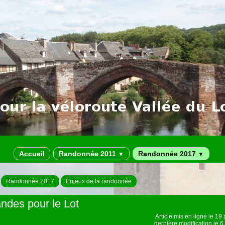
Accueil
Randonnée 2011
Randonnée 2017
▼
▼
Randonnée 2017
Enjeux de la randonnée
des pour le Lot
Article mis en ligne le
19 
dernière modification le 6