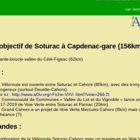
par
Jean
 objectif de Soturac à Capdenac-gare (156k
iante-boucle vallée du Célé-Figeac (62km)
 :
 Véloroute est ouverte entre Soturac et Cahors (80km), avec des tron
ngereux (surtout Douelle-Cahors).
ir ici :
http://www.af3v.org/-Fiche-VVV-.html?voie=266
 Communauté de Communes « Vallée du Lot et du Vignoble » lance un
17-2019 de Voie Verte entre Soturac et Parnac (20km).
 Grand Cahors a un projet de Voie Verte Mercuès-Cahors (8km) mais 
héance (?).
ndes :
élioration de la Véloroute Soturac-Cahors avec un maximum en Voie 