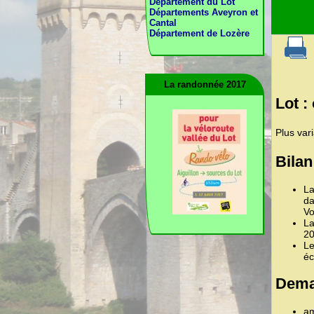
Département du Lot
Départements Aveyron et
Cantal
Département de Lozère
La randonnée 2017
Lot :
Plus var
Bilan
La
da
Vo
La
20
Le
éc
Dema
am