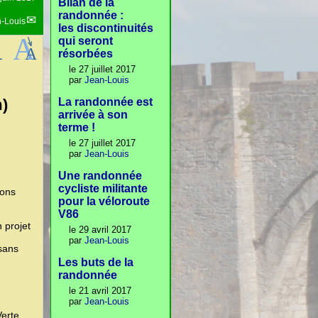
Bilan de la
randonnée :
-Louis
les discontinuités
qui seront
résorbées
le 27 juillet 2017
par
Jean-Louis
m)
La randonnée est
arrivée à son
terme !
le 27 juillet 2017
par
Jean-Louis
Une randonnée
cycliste militante
çons
pour la véloroute
V86
 projet
le 29 avril 2017
par
Jean-Louis
sans
Les buts de la
randonnée
le 21 avril 2017
par
Jean-Louis
Verte